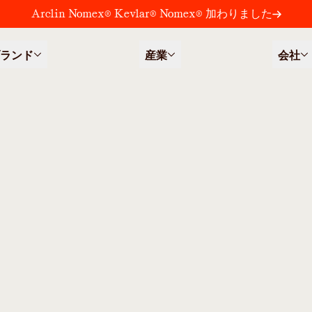
Arclin Nomex® Kevlar® Nomex® 加わりました
ランド
産業
会社
よび湿潤剤
面活性剤、
湿潤剤
剤を開発し、幅広い用途に