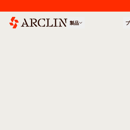
製品
ブ
/
/
全製品
建築・建設
分散剤、界面活性剤、可塑剤、お
分散剤、界
剤、および
当社は多様な産業向けに高性能添加