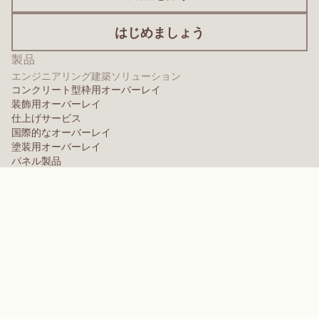
はじめましょう
製品
エンジニアリング建築ソリューション
コンクリート型枠用オーバーレイ
装飾用オーバーレイ
仕上げサービス
国際的なオーバーレイ
塗装用オーバーレイ
パネル製品
パネルソリューション
保護用オーバーレイ
特殊設計オーバーレイ
高性能ポリマー
アラミド
分散剤、可塑剤、および湿潤剤
エラストマー
中間体・添加剤
溶剤
ポリウレア、メラミン、フェノール系ポリマー