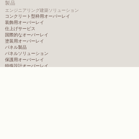
製品
エンジニアリング建築ソリューション
コンクリート型枠用オーバーレイ
装飾用オーバーレイ
仕上げサービス
国際的なオーバーレイ
塗装用オーバーレイ
パネル製品
パネルソリューション
保護用オーバーレイ
特殊設計オーバーレイ
高性能ポリマー
アラミド
分散剤、可塑剤、および湿潤剤
エラストマー
中間体・添加剤
溶剤
ポリウレア、メラミン、フェノール系ポリマー
ブランド
Arctek
キャプティブ