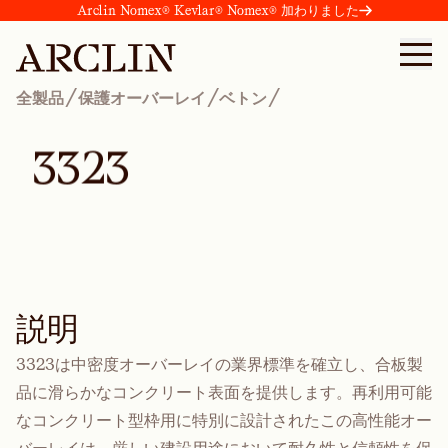
Arclin Nomex® Kevlar® Nomex® 加わりました
/
/
/
全製品
保護オーバーレイ
ベトン
3
3
2
3
説明
3323は中密度オーバーレイの業界標準を確立し、合板製
品に滑らかなコンクリート表面を提供します。再利用可能
なコンクリート型枠用に特別に設計されたこの高性能オー