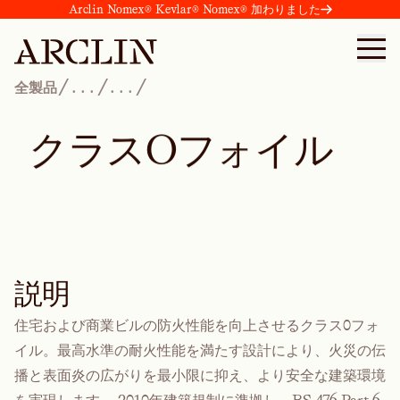
Arclin Nomex® Kevlar® Nomex® 加わりました
/
/
/
全製品
...
...
ク
ラ
ス
O
フ
ォ
イ
ル
説明
住宅および商業ビルの防火性能を向上させるクラス0フォ
イル。最高水準の耐火性能を満たす設計により、火災の伝
播と表面炎の広がりを最小限に抑え、より安全な建築環境