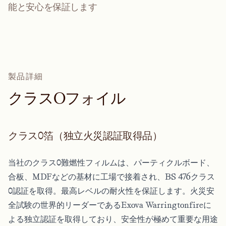
能と安心を保証します
製品詳細
ク
ラ
ス
O
フ
ォ
イ
ル
クラス0箔（独立火災認証取得品）
当社のクラス0難燃性フィルムは、パーティクルボード、
合板、MDFなどの基材に工場で接着され、BS 476クラス
0認証を取得。最高レベルの耐火性を保証します。火災安
全試験の世界的リーダーであるExova Warringtonfireに
よる独立認証を取得しており、安全性が極めて重要な用途