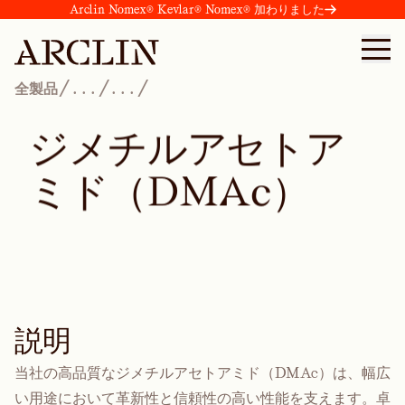
Arclin Nomex® Kevlar® Nomex® 加わりました
/
/
/
全製品
...
...
ジ
メ
チ
ル
ア
セ
ト
ア
ミ
ド
（
D
M
A
c
）
説明
当社の高品質なジメチルアセトアミド（DMAc）は、幅広
い用途において革新性と信頼性の高い性能を支えます。卓