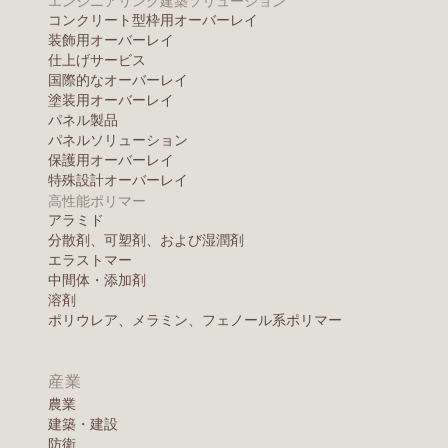
エンジニアリング建築ソリューション
コンクリート型枠用オーバーレイ
装飾用オーバーレイ
仕上げサービス
国際的なオーバーレイ
塗装用オーバーレイ
パネル製品
パネルソリューション
保護用オーバーレイ
特殊設計オーバーレイ
高性能ポリマー
アラミド
分散剤、可塑剤、および湿潤剤
エラストマー
中間体・添加剤
溶剤
ポリウレア、メラミン、フェノール系ポリマー
産業
農業
建築・建設
防衛