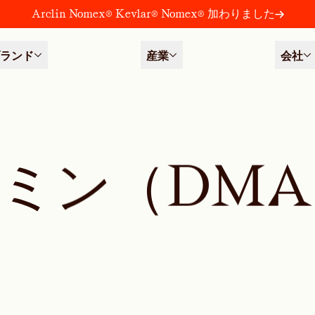
Arclin Nomex® Kevlar® Nomex® 加わりました
ランド
産業
会社
ミ
ン
（
D
M
A