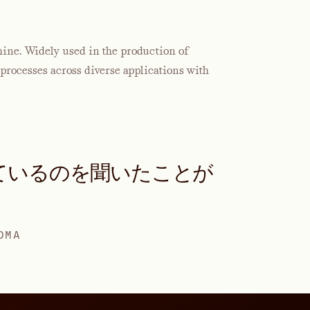
ine. Widely used in the production of
rocesses across diverse applications with
ているのを聞いたことが
DMA