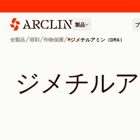
製品
ブ
/
/
/
全製品
溶剤
作物保護
ジメチルアミン（DMA）
ジ
メ
チ
ル
ア