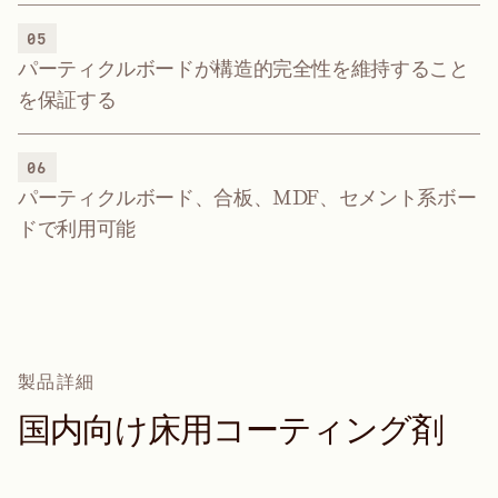
05
パーティクルボードが構造的完全性を維持すること
を保証する
06
パーティクルボード、合板、MDF、セメント系ボー
ドで利用可能
製品詳細
国
内
向
け
床
用
コ
ー
テ
ィ
ン
グ
剤