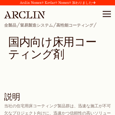
Arclin Nomex® Kevlar® Nomex® 加わりました
/
/
/
全製品
貿易製造システム
高性能コーティング
国
内
向
け
床
用
コ
ー
テ
ィ
ン
グ
剤
説明
当社の住宅用床コーティング製品群は、迅速な施工が不可
欠なプロジェクト向けに、迅速かつ信頼性の高いソリュー