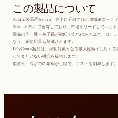
この製品について
Arclin製品群Arclin、完全に分散された超微細コ
35%～52%）で含有しており、市場をリードしています
製品の均一性 – 粒子径が微細であればあるほど、コー
なり、総使用量も削減されます。
PolyCoat®製品は、規制対象となる吸入性粒子に対
ってまたとない機会を提供します。
柔軟性 – 冷水での希釈が可能で、コストを削減します。