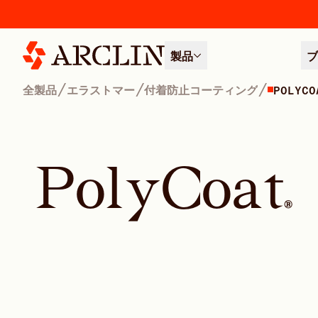
製品
ブ
/
/
/
全製品
エラストマー
付着防止コーティング
POLYCO
P
o
l
y
C
o
a
t
®