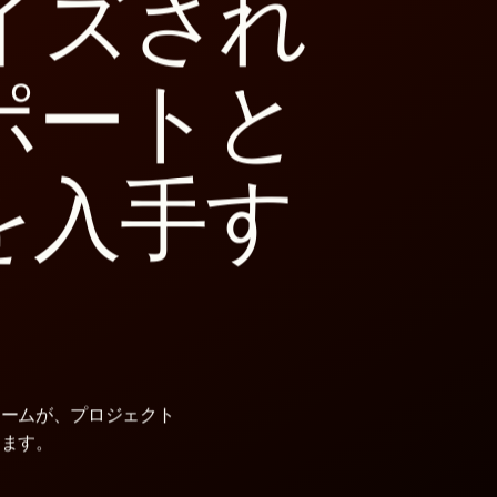
イズされ
ポートと
を入手す
チームが、プロジェクト
します。