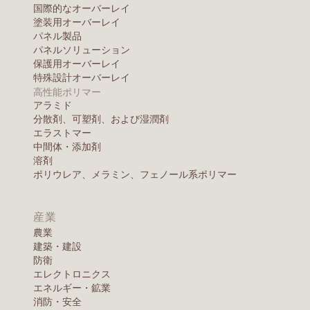
国際的なオーバーレイ
塗装用オーバーレイ
パネル製品
パネルソリューション
保護用オーバーレイ
特殊設計オーバーレイ
高性能ポリマー
アラミド
分散剤、可塑剤、および湿潤剤
エラストマー
中間体・添加剤
溶剤
ポリウレア、メラミン、フェノール系ポリマー
産業
農業
建築・建設
防衛
エレクトロニクス
エネルギー・鉱業
消防・安全