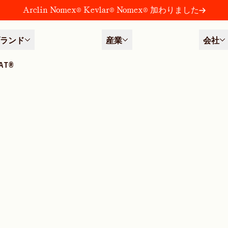
Arclin Nomex® Kevlar® Nomex® 加わりました
ランド
産業
会社
AT®