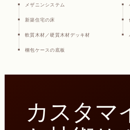
メザニンシステム
新築住宅の床
軟質木材／硬質木材デッキ材
梱包ケースの底板
カスタマ