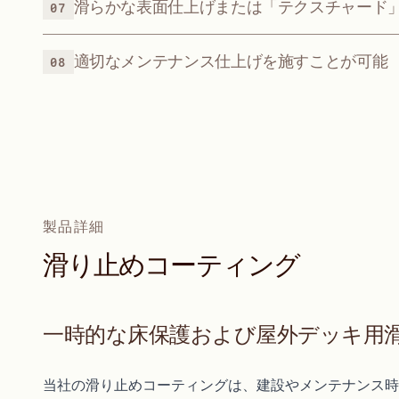
滑らかな表面仕上げまたは「テクスチャード
07
適切なメンテナンス仕上げを施すことが可能
08
製品詳細
滑
り
止
め
コ
ー
テ
ィ
ン
グ
一時的な床保護および屋外デッキ用
当社の滑り止めコーティングは、建設やメンテナンス時