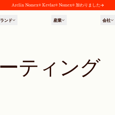
Arclin Nomex® Kevlar® Nomex® 加わりました
ランド
産業
会社
ー
テ
ィ
ン
グ