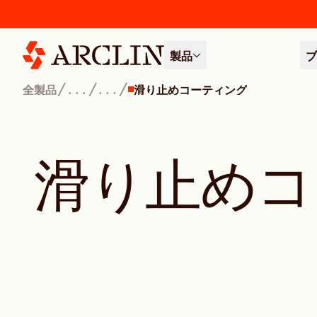
製品
ブ
/
/
/
全製品
...
...
滑り止めコーティング
滑
り
止
め
コ