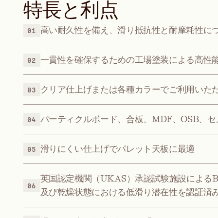
特長と利点
高い耐久性を備え、滑り抵抗性と耐摩耗性に
01
一貫性を確保するための工場塗装による高性
02
クリア仕上げまたは各種カラーでご利用いた
03
パーティクルボード、合板、MDF、OSB、
04
滑りにくい仕上げでパレット天板に最適
05
英国認定機関（UKAS）承認試験施設によるBS 7
06
及び乾燥状態における低滑り潜在性を認証済