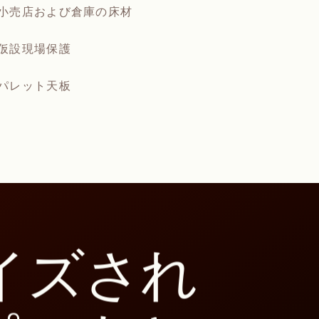
小売店および倉庫の床材
仮設現場保護
パレット天板
イズされ