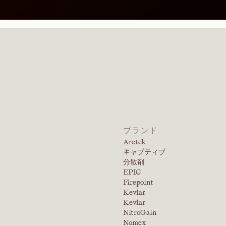
ブランド
Arctek
キャプティブ
分散剤
EPIC
Firepoint
Kevlar
Kevlar
NitroGain
Nomex