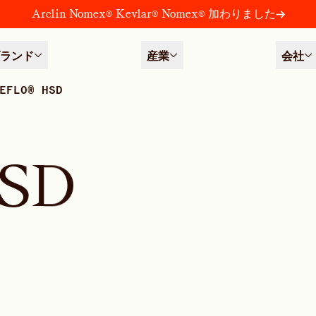
Arclin Nomex® Kevlar® Nomex® 加わりました
ランド
産業
会社
EFLO® HSD
S
D