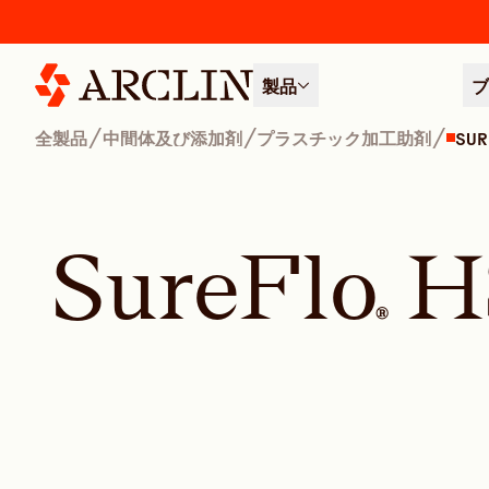
製品
ブ
/
/
/
全製品
中間体及び添加剤
プラスチック加工助剤
SUR
S
u
r
e
F
l
o
H
®