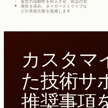
金型の流動性を向上させ、部品の充
填性を高め、タイガーストライプな
どの表面欠陥を低減します
カスタマ
た技術サ
推奨事項