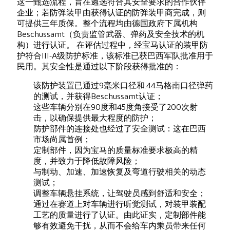
这一甄选流程，旨在遴选符合其安全要求的合作伙伴
企业；若防弹装甲由获得认证的防弹装甲商完成，则
可提供三年质保。整个流程均由德国政府下属机构
Beschussamt（负责监管武器、弹药及安全技术的机
构）进行认证。 在评估过程中，经宝马认证的装甲防
护符合III-A级防护标准，该标准已获巴西军队批准用于
民用。其安全性是通过以下阶段获得批准的：
该防护装置已通过9毫米口径和.44马格南口径弹药
的测试，并获得Beschussamt认证；
这些车辆分别在90度和45度角接受了200次射
击，以确保提供最大程度的防护；
防护部件的连接处也经过了安全测试：这在巴西
市场尚属首例；
定制部件，因为宝马的质量标准要求极高的精
度，并致力于降低故障风险；
与制动、加速、加速恢复及弯道行驶相关的动态
测试；
调整车辆悬挂系统，让驾驶员感到舒适和安全；
通过在赛道上对车辆进行听觉测试，对装甲装配
工艺的质量进行了认证。由此证实，定制部件能
够有效避免干扰，从而不会给车内乘员带来任何