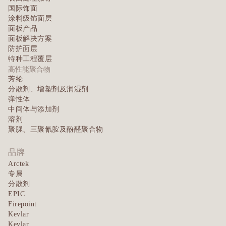
国际饰面
涂料级饰面层
面板产品
面板解决方案
防护面层
特种工程覆层
高性能聚合物
芳纶
分散剂、增塑剂及润湿剂
弹性体
中间体与添加剂
溶剂
聚脲、三聚氰胺及酚醛聚合物
品牌
Arctek
专属
分散剂
EPIC
Firepoint
Kevlar
Kevlar