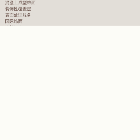
混凝土成型饰面
装饰性覆盖层
表面处理服务
国际饰面
涂料级饰面层
面板产品
面板解决方案
防护面层
特种工程覆层
高性能聚合物
芳纶
分散剂、增塑剂及润湿剂
弹性体
中间体与添加剂
溶剂
聚脲、三聚氰胺及酚醛聚合物
品牌
Arctek
专属
分散剂
EPIC