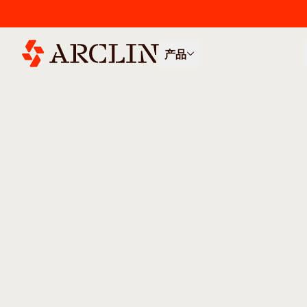
产品
/
/
所有产品
……
高性能涂料
高性能涂料
我们尖端的性能涂料融合了涂层技术的
艺，为室内外应用提供高性能解决方案