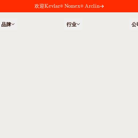
欢迎Kevlar® Nomex® Arclin
品牌
行业
公
（独栋住宅）