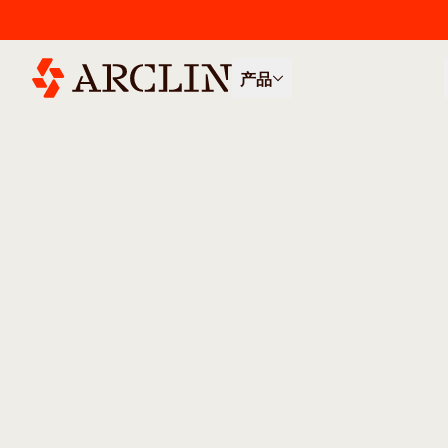
产品
/
/
所有产品
……
住宅：V类（独栋住宅）
住宅：V类
咨询