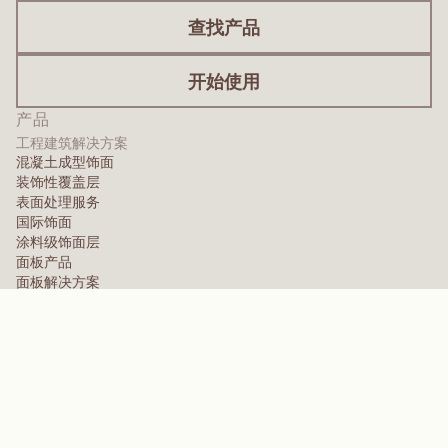
查找产品
开始使用
产品
工程建筑解决方案
混凝土成型饰面
装饰性覆盖层
表面处理服务
国际饰面
涂料级饰面层
面板产品
面板解决方案
防护面层
特种工程覆层
高性能聚合物
芳纶
分散剂、增塑剂及润湿剂
弹性体
中间体与添加剂
溶剂