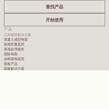
查找产品
开始使用
产品
工程建筑解决方案
混凝土成型饰面
装饰性覆盖层
表面处理服务
国际饰面
涂料级饰面层
面板产品
面板解决方案
防护面层
特种工程覆层
高性能聚合物
芳纶
分散剂、增塑剂及润湿剂
弹性体
中间体与添加剂
溶剂