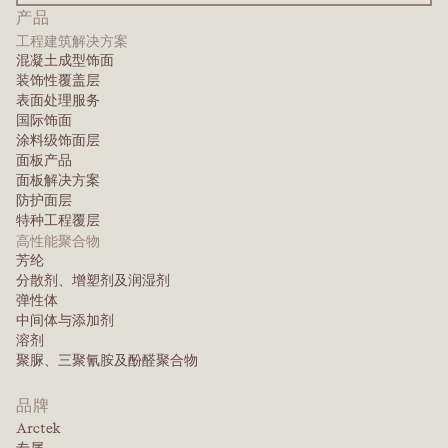
产品
工程建筑解决方案
混凝土成型饰面
装饰性覆盖层
表面处理服务
国际饰面
涂料级饰面层
面板产品
面板解决方案
防护面层
特种工程覆层
高性能聚合物
芳纶
分散剂、增塑剂及润湿剂
弹性体
中间体与添加剂
溶剂
聚脲、三聚氰胺及酚醛聚合物
品牌
Arctek