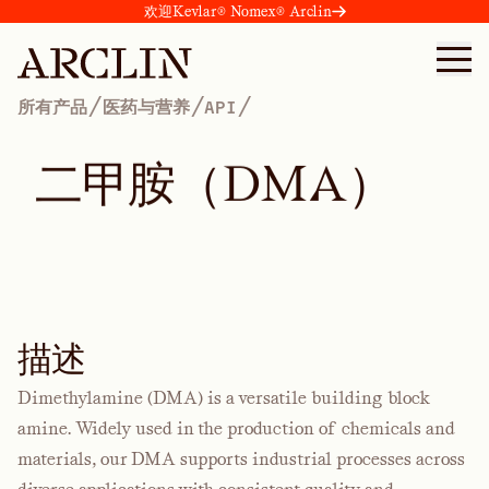
欢迎Kevlar® Nomex® Arclin
/
/
/
所有产品
医药与营养
API
二
甲
胺
（
D
M
A
）
描述
Dimethylamine (DMA) is a versatile building block
amine. Widely used in the production of chemicals and
materials, our DMA supports industrial processes across