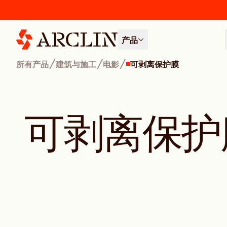
产品
/
/
/
所有产品
建筑与施工
电影
可剥离保护膜
可
剥
离
保
护