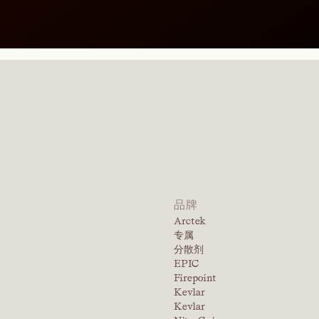
品牌
Arctek
专属
分散剂
EPIC
Firepoint
Kevlar
Kevlar