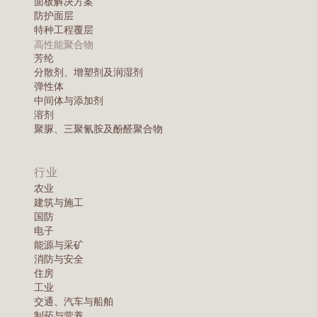
面板解决方案
防护面层
特种工程覆层
高性能聚合物
芳纶
分散剂、增塑剂及润湿剂
弹性体
中间体与添加剂
溶剂
聚脲、三聚氰胺及酚醛聚合物
行业
农业
建筑与施工
国防
电子
能源与采矿
消防与安全
住房
工业
交通、汽车与船舶
制药与营养