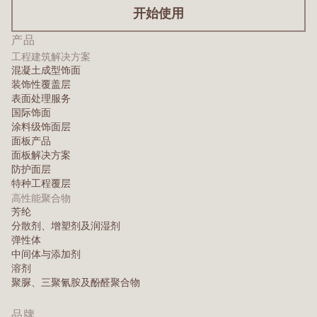
开始使用
产品
工程建筑解决方案
混凝土成型饰面
装饰性覆盖层
表面处理服务
国际饰面
涂料级饰面层
面板产品
面板解决方案
防护面层
特种工程覆层
高性能聚合物
芳纶
分散剂、增塑剂及润湿剂
弹性体
中间体与添加剂
溶剂
聚脲、三聚氰胺及酚醛聚合物
品牌