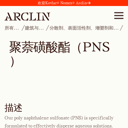
欢迎Kevlar® Nomex® Arclin
/
/
/
所有产
建筑与施
分散剂、表面活性剂、增塑剂和润
品
工
湿剂
聚
萘
磺
酸
酯
（
P
N
S
）
描述
Our poly naphthalene sulfonate (PNS) is specifically
formulated to effectively disperse aqueous solutions.