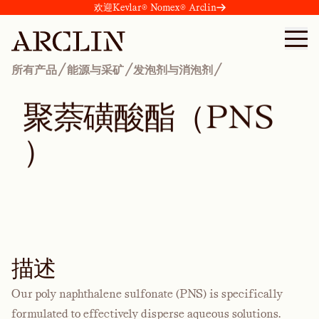
欢迎Kevlar® Nomex® Arclin
/
/
/
所有产品
能源与采矿
发泡剂与消泡剂
聚
萘
磺
酸
酯
（
P
N
S
）
描述
Our poly naphthalene sulfonate (PNS) is specifically
formulated to effectively disperse aqueous solutions.