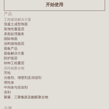
开始使用
产品
工程建筑解决方案
混凝土成型饰面
装饰性覆盖层
表面处理服务
国际饰面
涂料级饰面层
面板产品
面板解决方案
防护面层
特种工程覆层
高性能聚合物
芳纶
分散剂、增塑剂及润湿剂
弹性体
中间体与添加剂
溶剂
聚脲、三聚氰胺及酚醛聚合物
品牌