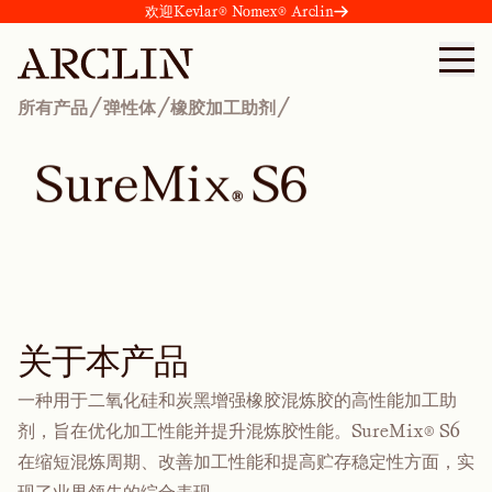
欢迎Kevlar® Nomex® Arclin
/
/
/
所有产品
弹性体
橡胶加工助剂
S
u
r
e
M
i
x
S
6
®
关于本产品
一种用于二氧化硅和炭黑增强橡胶混炼胶的高性能加工助
剂，旨在优化加工性能并提升混炼胶性能。SureMix® S6
在缩短混炼周期、改善加工性能和提高贮存稳定性方面，实