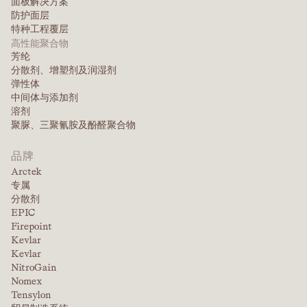
面板解决方案
防护面层
特种工程覆层
高性能聚合物
芳纶
分散剂、增塑剂及润湿剂
弹性体
中间体与添加剂
溶剂
聚脲、三聚氰胺及酚醛聚合物
品牌
Arctek
专属
分散剂
EPIC
Firepoint
Kevlar
Kevlar
NitroGain
Nomex
Tensylon