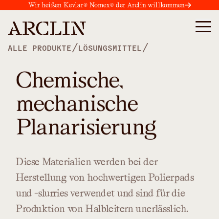
Wir heißen Kevlar® Nomex® der Arclin willkommen
/
/
ALLE PRODUKTE
LÖSUNGSMITTEL
Chemische,
mechanische
Planarisierung
Diese
Materialien
werden
bei
der
Herstellung
von
hochwertigen
Polierpads
und
-slurries
verwendet
und
sind
für
die
Produktion
von
Halbleitern
unerlässlich.