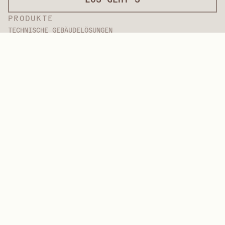
PRODUKTE
TECHNISCHE GEBÄUDELÖSUNGEN
Betonform-Auflagen
Dekorative Überzüge
Oberflächenbearbeitung
Internationale Beläge
Überzüge in Lackqualität
Plattenprodukte
Plattenlösungen
Schutzbeschichtungen
Spezialüberzüge
HOCHLEISTUNGSPOLYMERE
Aramide
Dispergiermittel, Weichmacher und Netzmittel
Elastomere
Zwischenprodukte und Additive
Lösungsmittel
Harnstoff, Melamin und Phenolpolymere
MARKEN
Arctek