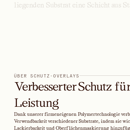
liegenden
Substrat
eine
Schicht
aus
St
Ü
B
E
R
S
C
H
U
T
Z
-
O
V
E
R
L
A
Y
S
Verbesserter Schutz fü
Leistung
Dank unserer firmeneigenen Polymertechnologie verb
Verwendbarkeit verschiedener Substrate, indem sie wic
Lackierbarkeit und Oberflächenmaskierung hinzufüge