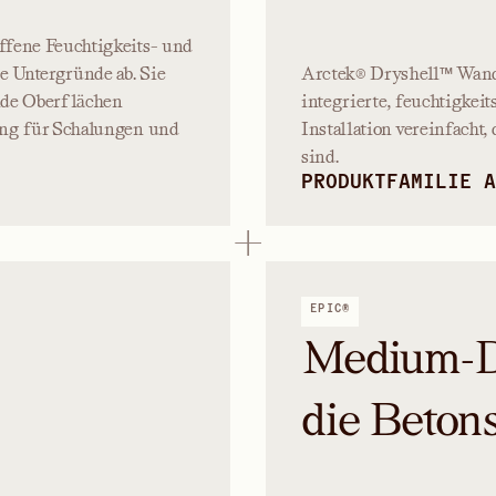
ffene Feuchtigkeits- und
e Untergründe ab. Sie
Arctek® Dryshell™ Wand
ende Oberflächen
integrierte, feuchtigkei
ung für Schalungen und
Installation vereinfacht
sind.
PRODUKTFAMILIE A
EPIC®
Medium-De
die Beton