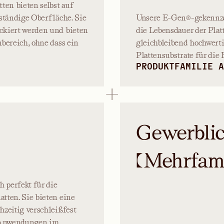
ten bieten selbst auf
ständige Oberfläche. Sie
Unsere E-Gen®-gekennze
ckiert werden und bieten
die Lebensdauer der Plat
bereich, ohne dass ein
gleichbleibend hochwerti
Plattensubstrate für die
PRODUKTFAMILIE A
Gewerblic
(Mehrfami
h perfekt für die
tten. Sie bieten eine
hzeitig verschleißfest
 Anwendungen im