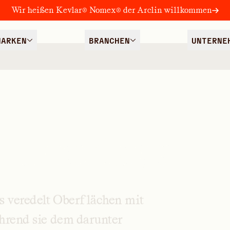
Wir heißen Kevlar® Nomex® der Arclin willkommen
MARKEN
BRANCHEN
UNTERNE
 Overlays
s
veredelt
Oberflächen
mit
hrend
sie
dem
darunter