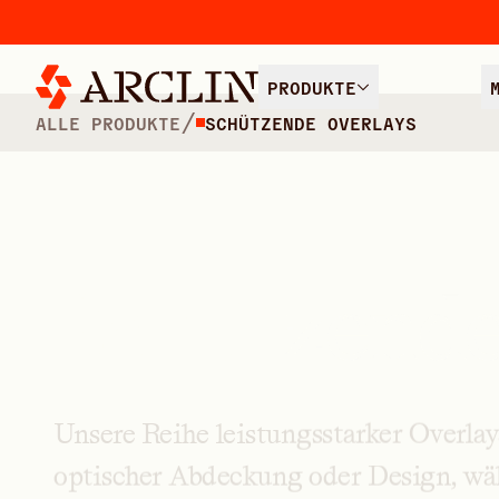
PRODUKTE
/
ALLE PRODUKTE
SCHÜTZENDE OVERLAYS
Schützende
Unsere
Reihe
leistungsstarker
Overlay
optischer
Abdeckung
oder
Design,
wä