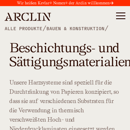
Wir heißen Kevlar® Nomex® der Arclin willkommen
/
/
ALLE PRODUKTE
BAUEN & KONSTRUKTION
Beschichtungs- und
Sättigungsmaterialie
Unsere
Harzsysteme
sind
speziell
für
die
Durchtränkung
von
Papieren
konzipiert,
so
dass
sie
auf
verschiedenen
Substraten
für
die
Verwendung
in
thermisch
verschweißten
Hoch-
und
Niederdrucklaminaten
eingesetzt
werden