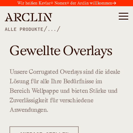
Wir heißen Kevlar® Nomex® der Arclin willkommen
/
/
ALLE PRODUKTE
...
Gewellte Overlays
Unsere
Corrugated
Overlays
sind
die
ideale
Lösung
für
alle
Ihre
Bedürfnisse
im
Bereich
Wellpappe
und
bieten
Stärke
und
Zuverlässigkeit
für
verschiedene
Anwendungen.