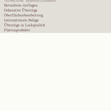
TECHNISCHE GEBÄUDELÖSUNGEN
Betonform-Auflagen
Dekorative Überzüge
Oberflächenbearbeitung
Internationale Beläge
Überzüge in Lackqualität
Plattenprodukte
Plattenlösungen
Schutzbeschichtungen
Spezialüberzüge
HOCHLEISTUNGSPOLYMERE
Aramide
Dispergiermittel, Weichmacher und Netzmittel
Elastomere
Zwischenprodukte und Additive
Lösungsmittel
Harnstoff, Melamin und Phenolpolymere
MARKEN
Arctek
Eingeschränkt
Dispergiermittel