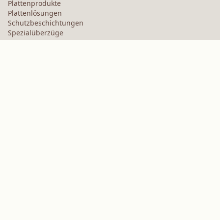
Plattenprodukte
Plattenlösungen
Schutzbeschichtungen
Spezialüberzüge
HOCHLEISTUNGSPOLYMERE
Aramide
Dispergiermittel, Weichmacher und Netzmittel
Elastomere
Zwischenprodukte und Additive
Lösungsmittel
Harnstoff, Melamin und Phenolpolymere
MARKEN
Arctek
Eingeschränkt
Dispergiermittel
EPIC
Firepoint
Kevlar
Kevlar
NitroGain
Nomex