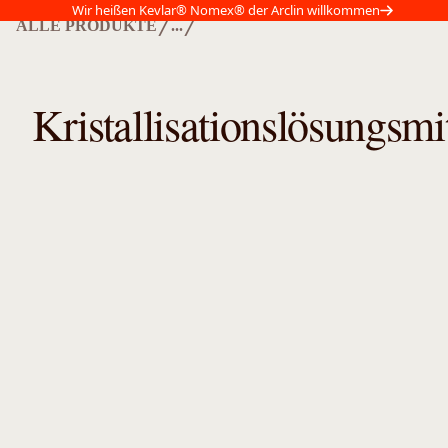
Wir heißen Kevlar® Nomex® der Arclin willkommen
/
/
ALLE PRODUKTE
...
Kristallisationslösungsmit