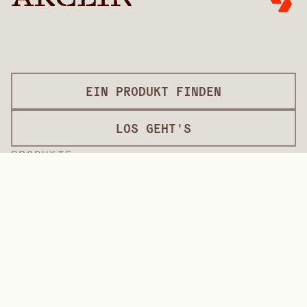
EIN PRODUKT FINDEN
LOS GEHT'S
PRODUKTE
TECHNISCHE GEBÄUDELÖSUNGEN
Betonform-Auflagen
Dekorative Überzüge
Oberflächenbearbeitung
Internationale Beläge
Überzüge in Lackqualität
Plattenprodukte
Plattenlösungen
Schutzbeschichtungen
Spezialüberzüge
HOCHLEISTUNGSPOLYMERE