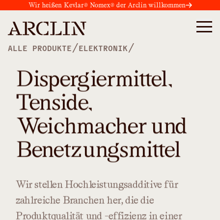
Wir heißen Kevlar® Nomex® der Arclin willkommen
/
/
ALLE PRODUKTE
ELEKTRONIK
Dispergiermittel,
Tenside,
Weichmacher und
Benetzungsmittel
Wir
stellen
Hochleistungsadditive
für
zahlreiche
Branchen
her,
die
die
Produktqualität
und
-effizienz
in
einer