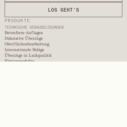
LOS GEHT'S
PRODUKTE
TECHNISCHE GEBÄUDELÖSUNGEN
Betonform-Auflagen
Dekorative Überzüge
Oberflächenbearbeitung
Internationale Beläge
Überzüge in Lackqualität
Plattenprodukte
Plattenlösungen
Schutzbeschichtungen
Spezialüberzüge
HOCHLEISTUNGSPOLYMERE
Aramide
Dispergiermittel, Weichmacher und Netzmittel
Elastomere
Zwischenprodukte und Additive
Lösungsmittel
Harnstoff, Melamin und Phenolpolymere