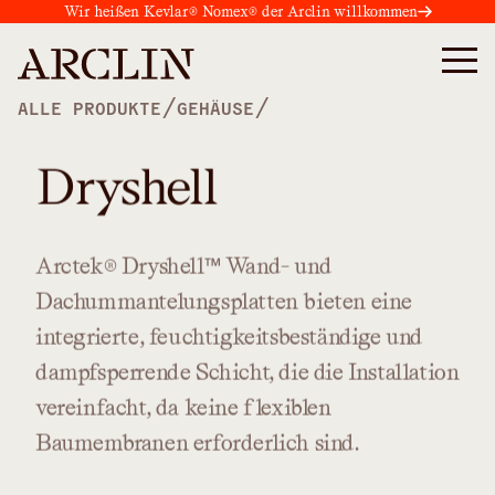
Wir heißen Kevlar® Nomex® der Arclin willkommen
/
/
ALLE PRODUKTE
GEHÄUSE
Dryshell
Arctek®
Dryshell™
Wand-
und
Dachummantelungsplatten
bieten
eine
integrierte,
feuchtigkeitsbeständige
und
dampfsperrende
Schicht,
die
die
Installation
vereinfacht,
da
keine
flexiblen
Baumembranen
erforderlich
sind.