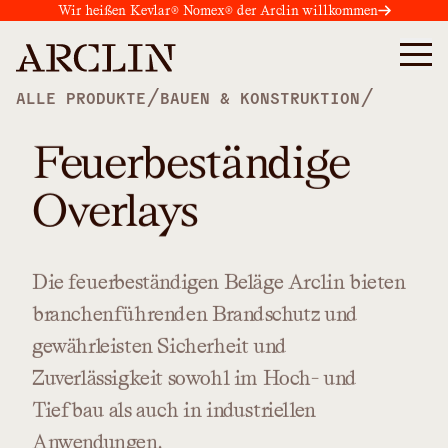
Wir heißen Kevlar® Nomex® der Arclin willkommen
/
/
ALLE PRODUKTE
BAUEN & KONSTRUKTION
Feuerbeständige
Overlays
Die
feuerbeständigen
Beläge
Arclin
bieten
branchenführenden
Brandschutz
und
gewährleisten
Sicherheit
und
Zuverlässigkeit
sowohl
im
Hoch-
und
Tiefbau
als
auch
in
industriellen
Anwendungen.