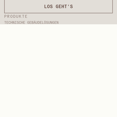
LOS GEHT'S
PRODUKTE
TECHNISCHE GEBÄUDELÖSUNGEN
Betonform-Auflagen
Dekorative Überzüge
Oberflächenbearbeitung
Internationale Beläge
Überzüge in Lackqualität
Plattenprodukte
Plattenlösungen
Schutzbeschichtungen
Spezialüberzüge
HOCHLEISTUNGSPOLYMERE
Aramide
Dispergiermittel, Weichmacher und Netzmittel
Elastomere
Zwischenprodukte und Additive
Lösungsmittel
Harnstoff, Melamin und Phenolpolymere