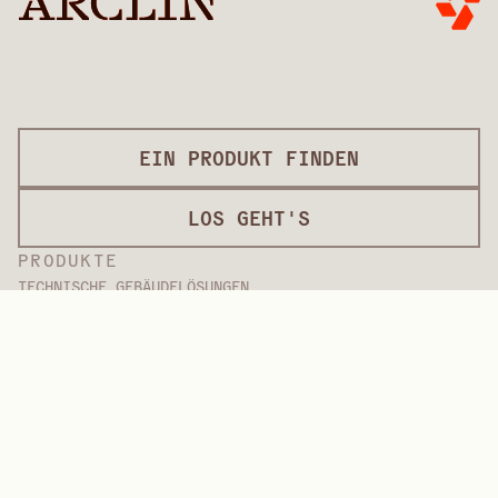
EIN PRODUKT FINDEN
LOS GEHT'S
PRODUKTE
TECHNISCHE GEBÄUDELÖSUNGEN
Betonform-Auflagen
Dekorative Überzüge
Oberflächenbearbeitung
Internationale Beläge
Überzüge in Lackqualität
Plattenprodukte
Plattenlösungen
Schutzbeschichtungen
Spezialüberzüge