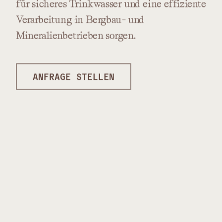
für
sicheres
Trinkwasser
und
eine
effiziente
Verarbeitung
in
Bergbau-
und
Mineralienbetrieben
sorgen.
ANFRAGE STELLEN