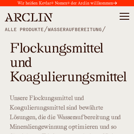
Wir heißen Kevlar® Nomex® der Arclin willkommen
/
/
ALLE PRODUKTE
WASSERAUFBEREITUNG
Flockungsmittel
und
Koagulierungsmittel
Unsere
Flockungsmittel
und
Koagulierungsmittel
sind
bewährte
Lösungen,
die
die
Wasseraufbereitung
und
Mineraliengewinnung
optimieren
und
so