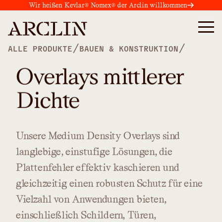
Wir heißen Kevlar® Nomex® der Arclin willkommen
/
/
ALLE PRODUKTE
BAUEN & KONSTRUKTION
Overlays mittlerer
Dichte
Unsere
Medium
Density
Overlays
sind
langlebige,
einstufige
Lösungen,
die
Plattenfehler
effektiv
kaschieren
und
gleichzeitig
einen
robusten
Schutz
für
eine
Vielzahl
von
Anwendungen
bieten,
einschließlich
Schildern,
Türen,