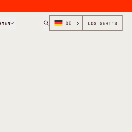
HMEN
DE
LOS GEHT'S