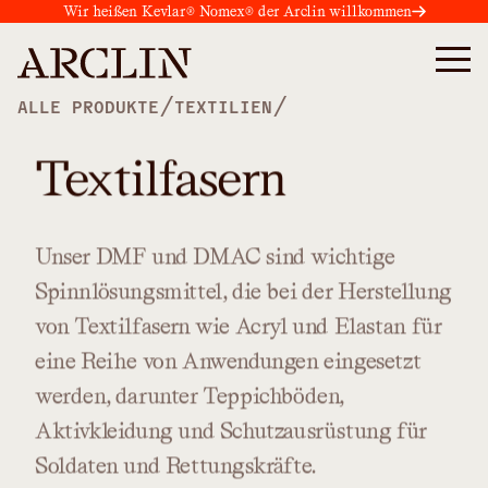
Wir heißen Kevlar® Nomex® der Arclin willkommen
/
/
ALLE PRODUKTE
TEXTILIEN
Textilfasern
Unser
DMF
und
DMAC
sind
wichtige
Spinnlösungsmittel,
die
bei
der
Herstellung
von
Textilfasern
wie
Acryl
und
Elastan
für
eine
Reihe
von
Anwendungen
eingesetzt
werden,
darunter
Teppichböden,
Aktivkleidung
und
Schutzausrüstung
für
Soldaten
und
Rettungskräfte.