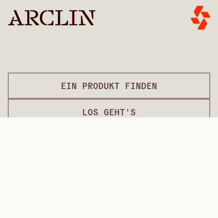
EIN PRODUKT FINDEN
LOS GEHT'S
PRODUKTE
TECHNISCHE GEBÄUDELÖSUNGEN
Betonform-Auflagen
Dekorative Überzüge
Oberflächenbearbeitung
Internationale Beläge
Überzüge in Lackqualität
Plattenprodukte
Plattenlösungen