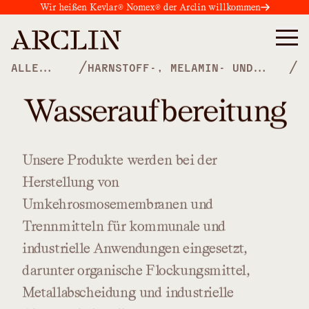
Wir heißen Kevlar® Nomex® der Arclin willkommen
/
/
ALLE
HARNSTOFF-, MELAMIN- UND
PRODUKTE
PHENOLPOLYMERE
Wasseraufbereitung
Unsere
Produkte
werden
bei
der
Herstellung
von
Umkehrosmosemembranen
und
Trennmitteln
für
kommunale
und
industrielle
Anwendungen
eingesetzt,
darunter
organische
Flockungsmittel,
Metallabscheidung
und
industrielle