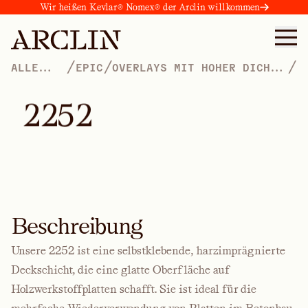
Wir heißen Kevlar® Nomex® der Arclin willkommen
/
/
/
ALLE
EPIC
OVERLAYS MIT HOHER DICHTE
PRODUKTE
FÜR DIE BETONSCHALUNG
2
2
5
2
Beschreibung
Unsere 2252 ist eine selbstklebende, harzimprägnierte
Deckschicht, die eine glatte Oberfläche auf
Holzwerkstoffplatten schafft. Sie ist ideal für die