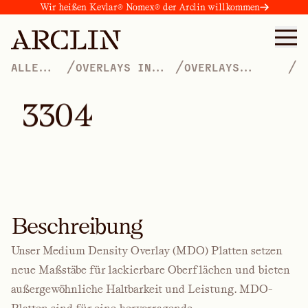
Wir heißen Kevlar® Nomex® der Arclin willkommen
/
/
/
ALLE
OVERLAYS IN
OVERLAYS
PRODUKTE
LACKQUALITÄT
MITTLERER
DICHTE
3
3
0
4
Beschreibung
Unser Medium Density Overlay
(MDO)
Platten setzen
neue Maßstäbe für lackierbare Oberflächen und bieten
außergewöhnliche Haltbarkeit und Leistung. MDO-