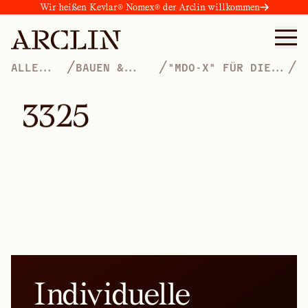
Wir heißen Kevlar® Nomex® der Arclin willkommen
/
/
/
ALLE
BAUEN &
"MDO-X" FÜR DIE
PRODUKTE
KONSTRUKTION
BETONSCHALUNG
3
3
2
5
Individuelle