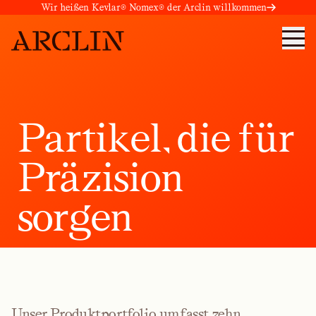
Wir heißen Kevlar® Nomex® der Arclin willkommen
P
a
r
t
i
k
e
l
,
d
i
e
f
ü
r
P
r
ä
z
i
s
i
o
n
s
o
r
g
e
n
Unser Produktportfolio umfasst zehn