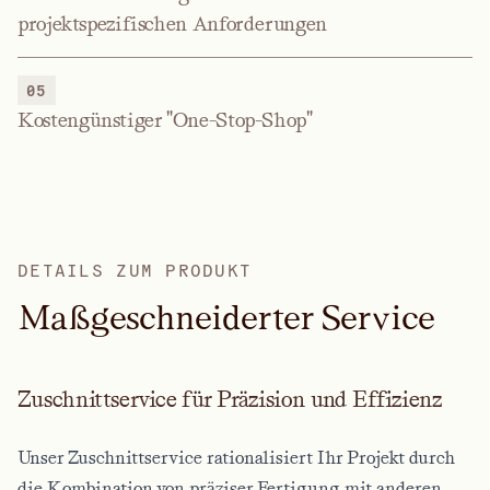
projektspezifischen Anforderungen
05
Kostengünstiger "One-Stop-Shop"
DETAILS ZUM PRODUKT
M
a
ß
g
e
s
c
h
n
e
i
d
e
r
t
e
r
S
e
r
v
i
c
e
Zuschnittservice für Präzision und Effizienz
Unser Zuschnittservice rationalisiert Ihr Projekt durch
die Kombination von präziser Fertigung mit anderen