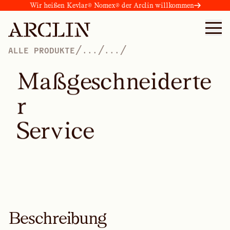
Wir heißen Kevlar® Nomex® der Arclin willkommen
/
/
/
ALLE PRODUKTE
...
...
M
a
ß
g
e
s
c
h
n
e
i
d
e
r
t
e
r
S
e
r
v
i
c
e
Beschreibung