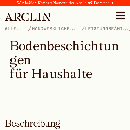
Wir heißen Kevlar® Nomex® der Arclin willkommen
/
/
ALLE
HANDWERKLICHE
LEISTUNGSFÄHIGE
PRODUKTE
FERTIGUNGSSYSTEME
BESCHICHTUNGEN
B
o
d
e
n
b
e
s
c
h
i
c
h
t
u
n
g
e
n
f
ü
r
H
a
u
s
h
a
l
t
e
Beschreibung