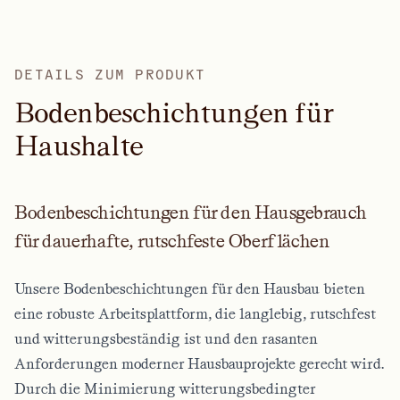
DETAILS ZUM PRODUKT
B
o
d
e
n
b
e
s
c
h
i
c
h
t
u
n
g
e
n
f
ü
r
H
a
u
s
h
a
l
t
e
Bodenbeschichtungen für den Hausgebrauch
für dauerhafte, rutschfeste Oberflächen
Unsere Bodenbeschichtungen für den Hausbau bieten
eine robuste Arbeitsplattform, die langlebig, rutschfest
und witterungsbeständig ist und den rasanten
Anforderungen moderner Hausbauprojekte gerecht wird.
Durch die Minimierung witterungsbedingter