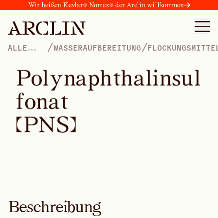
Wir heißen Kevlar® Nomex® der Arclin willkommen
/
/
ALLE
WASSERAUFBEREITUNG
FLOCKUNGSMITTE
PRODUKTE
KOAGULIERUNGSM
P
o
l
y
n
a
p
h
t
h
a
l
i
n
s
u
l
f
o
n
a
t
(
P
N
S
)
Beschreibung