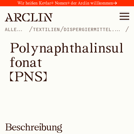
Wir heißen Kevlar® Nomex® der Arclin willkommen
/
/
/
ALLE
TEXTILIEN
DISPERGIERMITTEL,
PRODUKTE
TENSIDE, WEICHMACHER
UND BENETZUNGSMITTEL
P
o
l
y
n
a
p
h
t
h
a
l
i
n
s
u
l
f
o
n
a
t
(
P
N
S
)
Beschreibung