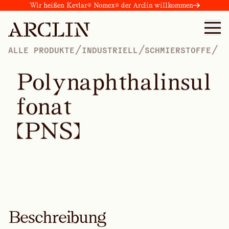
Wir heißen Kevlar® Nomex® der Arclin willkommen
/
/
/
ALLE PRODUKTE
INDUSTRIELL
SCHMIERSTOFFE
P
o
l
y
n
a
p
h
t
h
a
l
i
n
s
u
l
f
o
n
a
t
(
P
N
S
)
Beschreibung