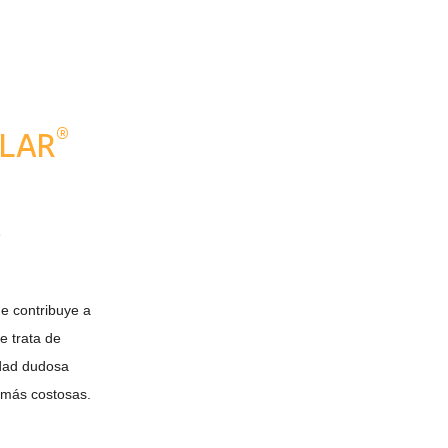
®
VLAR
ue contribuye a
e trata de
lidad dudosa
 más costosas.