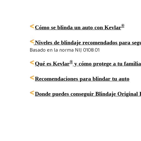
®
<
Cómo se blinda un auto con Kevlar
<
Niveles de blindaje recomendados para se
Basado en la norma NIJ 0108.01
®
<
Qué es Kevlar
y cómo protege a tu familia
<
Recomendaciones para blindar tu auto
<
Donde puedes conseguir Blindaje Original 