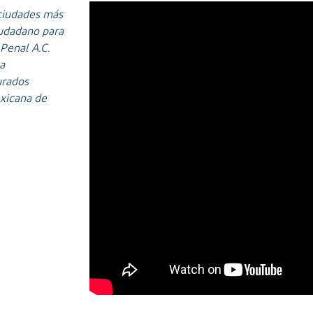
 ciudades más
iudadano para
 Penal A.C.
la
urados
exicana de