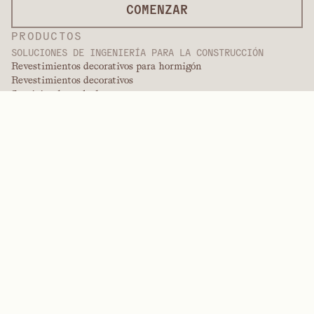
COMENZAR
PRODUCTOS
SOLUCIONES DE INGENIERÍA PARA LA CONSTRUCCIÓN
Revestimientos decorativos para hormigón
Revestimientos decorativos
Servicios de acabado
Revestimientos internacionales
Revestimientos para pintura
Productos de paneles
Soluciones de paneles
Revestimientos protectores
Revestimientos de ingeniería especializados
POLÍMEROS DE ALTO RENDIMIENTO
Aramidas
Dispersantes, plastificantes y agentes humectantes
Elastómeros
Intermedios y aditivos
Disolventes
Urea, melamina y polímeros fenólicos
MARCAS