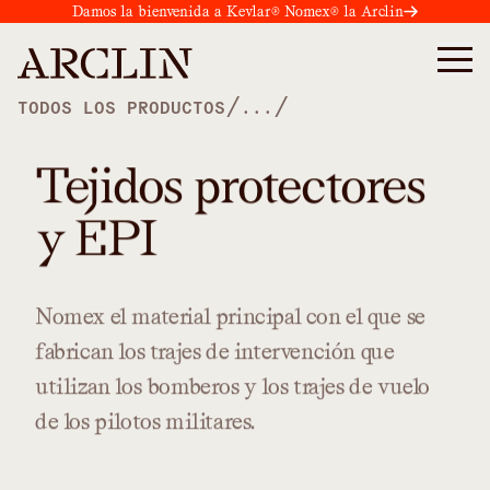
Damos la bienvenida a Kevlar® Nomex® la Arclin
/
/
TODOS LOS PRODUCTOS
...
Tejidos protectores
y EPI
Nomex
el
material
principal
con
el
que
se
fabrican
los
trajes
de
intervención
que
utilizan
los
bomberos
y
los
trajes
de
vuelo
de
los
pilotos
militares.