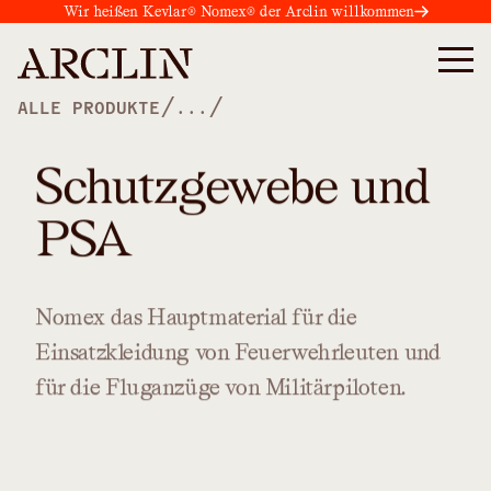
Wir heißen Kevlar® Nomex® der Arclin willkommen
/
/
ALLE PRODUKTE
...
Schutzgewebe und
PSA
Nomex
das
Hauptmaterial
für
die
Einsatzkleidung
von
Feuerwehrleuten
und
für
die
Fluganzüge
von
Militärpiloten.