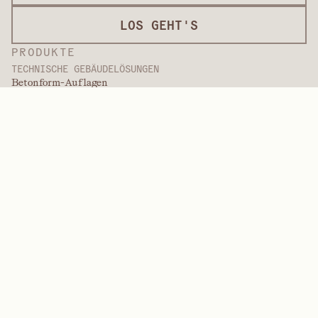
LOS GEHT'S
PRODUKTE
TECHNISCHE GEBÄUDELÖSUNGEN
Betonform-Auflagen
Dekorative Überzüge
Oberflächenbearbeitung
Internationale Beläge
Überzüge in Lackqualität
Plattenprodukte
Plattenlösungen
Schutzbeschichtungen
Spezialüberzüge
HOCHLEISTUNGSPOLYMERE
Aramide
Dispergiermittel, Weichmacher und Netzmittel
Elastomere
Zwischenprodukte und Additive
Lösungsmittel
Harnstoff, Melamin und Phenolpolymere