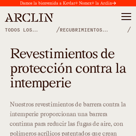
Damos la bienvenida a Kevlar® Nomex® la Arclin
/
/
TODOS LOS
RECUBRIMIENTOS
PRODUCTOS
ESPECIALES
Revestimientos de
protección contra la
intemperie
Nuestros
revestimientos
de
barrera
contra
la
intemperie
proporcionan
una
barrera
continua
para
reducir
las
fugas
de
aire,
con
polímeros
acrílicos
patentados
que
crean