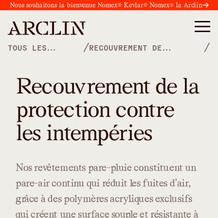
Nous souhaitons la bienvenue Nomex® Kevlar® Nomex® la Arclin
/
/
TOUS LES
RECOUVREMENT DE
PRODUITS
SPÉCIALITÉ
Recouvrement de la
protection contre
les intempéries
Nos
revêtements
pare-pluie
constituent
un
pare-air
continu
qui
réduit
les
fuites
d'air,
grâce
à
des
polymères
acryliques
exclusifs
qui
créent
une
surface
souple
et
résistante
à