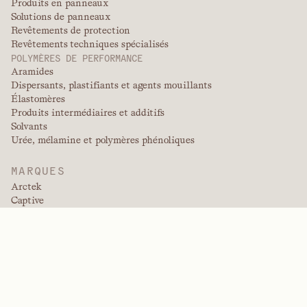
Produits en panneaux
Solutions de panneaux
Revêtements de protection
Revêtements techniques spécialisés
POLYMÈRES DE PERFORMANCE
Aramides
Dispersants, plastifiants et agents mouillants
Élastomères
Produits intermédiaires et additifs
Solvants
Urée, mélamine et polymères phénoliques
MARQUES
Arctek
Captive
Dispersants
EPIC
Firepoint
Kevlar
Kevlar
NitroGain
Nomex